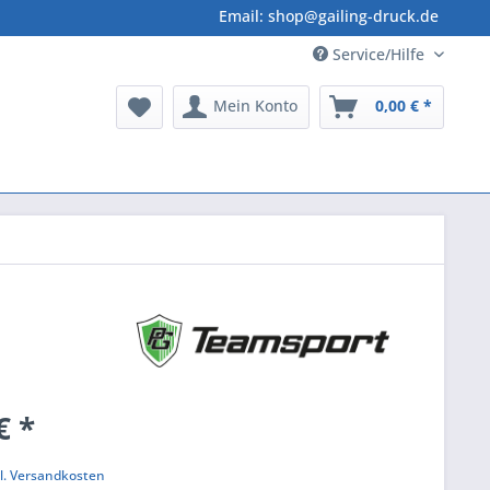
Email: shop@gailing-druck.de
Service/Hilfe
Mein Konto
0,00 € *
€ *
k
l. Versandkosten